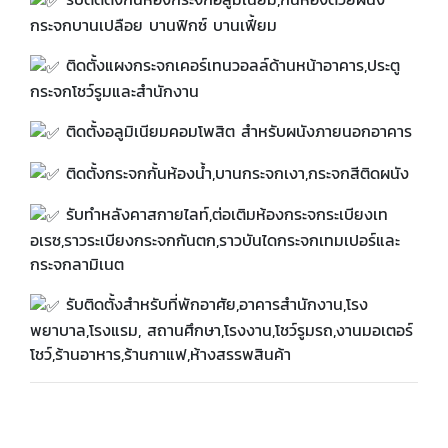
กระจกบานเปลือย บานฟิกซ์ บานเฟี้ยม
ติดตั้งแผงกระจกเคอร์เทนวอลล์ด้านหน้าอาคาร,ประตู
กระจกโชว์รูมและสำนักงาน
ติดตั้งอลูมิเนียมคอมโพสิต สำหรับผนังภายนอกอาคาร
ติดตั้งกระจกกั้นห้องน้ำ,บานกระจกเงา,กระจกสีติดผนัง
รับทำหลังคาสกายไลท์,ต่อเติมห้องกระจกระเบียงเท
อเรซ,ราวระเบียงกระจกกันตก,ราวบันไดกระจกเทมเปอร์และ
กระจกลามิเนต
รับติดตั้งสำหรับที่พักอาศัย,อาคารสำนักงาน,โรง
พยาบาล,โรงแรม, สถานศึกษา,โรงงาน,โชว์รูมรถ,งานมอเตอร์
โชว์,ร้านอาหาร,ร้านกาแฟ,ห้างสรรพสินค้า